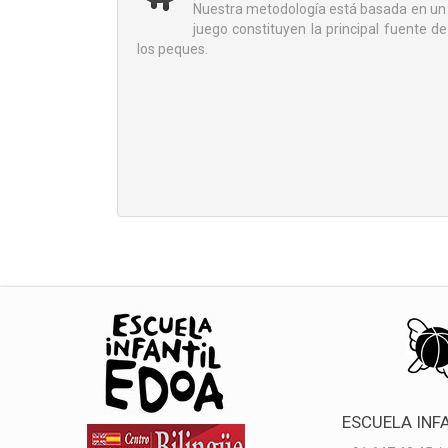
Nuestra metodología está basada en un 
juego constituyen la principal fuente de
los peques.
ESCUELA INF